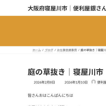
コ
ナ
大阪府寝屋川市｜便利屋銀さ
ン
ビ
テ
ゲ
ン
ー
ツ
シ
へ
ョ
ス
ン
キ
に
ッ
移
ホーム
ブログ
お仕事依頼事例
庭の草抜き｜寝屋
プ
動
庭の草抜き｜寝屋川市
最
2026年2月8日
2026年1月10日
便利
終
更
皆さんおはこんばんにちは
新
日
時