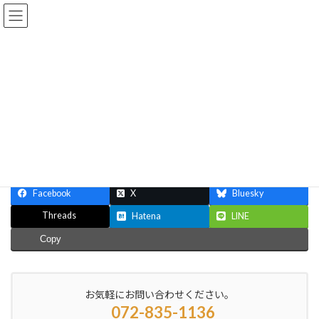
コ
ナ
大阪府寝屋川市｜便利屋銀さん
ン
ビ
テ
ゲ
ン
ー
ツ
シ
ブログ
へ
ョ
ス
ン
キ
に
ッ
移
ホーム
ブログ
プ
動
Facebook
X
Bluesky
Threads
Hatena
LINE
Copy
お気軽にお問い合わせください。
072-835-1136