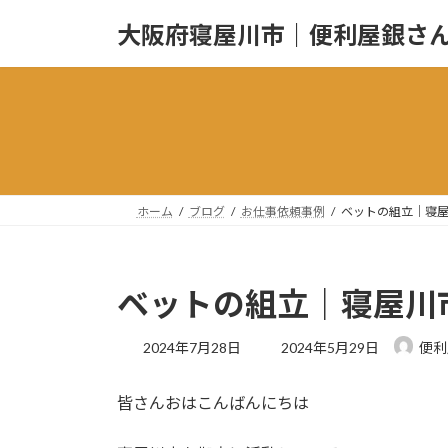
コ
ナ
大阪府寝屋川市｜便利屋銀さ
ン
ビ
テ
ゲ
ン
ー
ツ
シ
へ
ョ
ス
ン
キ
に
ッ
移
ホーム
ブログ
お仕事依頼事例
ベットの組立｜寝
プ
動
ベットの組立｜寝屋川
最
2024年7月28日
2024年5月29日
便利
終
更
皆さんおはこんばんにちは
新
日
時