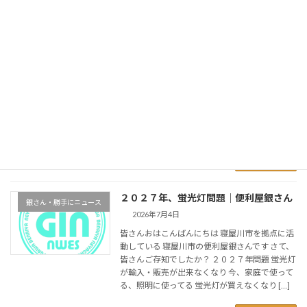
続きを読む
日本人の子供は宝｜便利屋銀さん
独り言
2026年7月6日
みなさんおはこんばんにちは 寝屋川市の便利屋
銀さんです 今回は、治安の問題 前には、近所で
の治安の話を載せました 便利屋銀さんは糖尿病
なので、良く ウォーキングするんですが、日本
は本当に 治安が良いので、小学生1年位の子 […]
続きを読む
２０２７年、蛍光灯問題｜便利屋銀さん
銀さん・勝手にニュース
2026年7月4日
皆さんおはこんばんにちは 寝屋川市を拠点に活
動している 寝屋川市の便利屋銀さんです さて、
皆さんご存知でしたか？ ２０２７年問題 蛍光灯
が輸入・販売が出来なくなり 今、家庭で使って
る、照明に使ってる 蛍光灯が買えなくなり […]