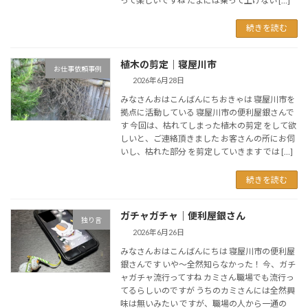
って楽しいですね たまには乗って上げない […]
続きを読む
植木の剪定｜寝屋川市
お仕事依頼事例
2026年6月28日
みなさんおはこんばんにちおきゃは 寝屋川市を
拠点に活動している 寝屋川市の便利屋銀さんで
す 今回は、枯れてしまった植木の剪定 をして欲
しいと、ご連絡頂きました お客さんの所にお伺
いし、枯れた部分 を剪定していきます では […]
続きを読む
ガチャガチャ｜便利屋銀さん
独り言
2026年6月26日
みなさんおはこんばんにちは 寝屋川市の便利屋
銀さんです いや〜全然知らなかった！ 今、ガチ
ャガチャ流行ってすね カミさん職場でも流行っ
てるらしいのですが うちのカミさんには全然興
味は無いみたい ですが、職場の人から一通の