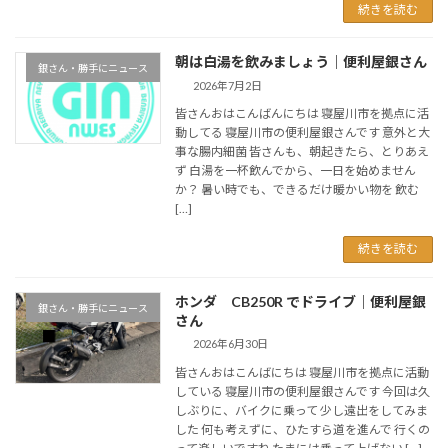
続きを読む
朝は白湯を飲みましょう｜便利屋銀さん
銀さん・勝手にニュース
2026年7月2日
皆さんおはこんばんにちは 寝屋川市を拠点に活
動してる 寝屋川市の便利屋銀さんです 意外と大
事な腸内細菌 皆さんも、朝起きたら、とりあえ
ず 白湯を一杯飲んでから、一日を始めません
か？ 暑い時でも、できるだけ暖かい物を 飲む
[…]
続きを読む
ホンダ CB250R でドライブ｜便利屋銀
銀さん・勝手にニュース
さん
2026年6月30日
皆さんおはこんばにちは 寝屋川市を拠点に活動
している 寝屋川市の便利屋銀さんです 今回は久
しぶりに、バイクに乗って 少し遠出をしてみま
した 何も考えずに、ひたすら道を進んで 行くの