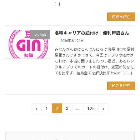
[…]
続きを読む
各種キャリアの紐付け｜便利屋銀さん
マメ知識
2026年6月24日
みなんさんおはこんばんにちは 寝屋川市の便利
屋銀さんです さてさて、今回はアプリの紐付け
これは、本当に困りました つい最近、あるレン
タルアプリ でのカードの紐付け、変更が何を し
ても出来ず、結局全てを解決出来たのが １ […]
続きを読む
投
«
1
2
3
…
125
»
固
固
固
固
定
定
定
定
稿
ペ
ペ
ペ
ペ
ー
ー
ー
ー
の
ジ
ジ
ジ
ジ