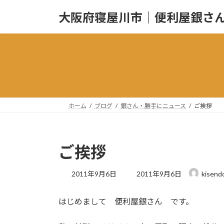
コ
ナ
大阪府寝屋川市｜便利屋銀さ
ン
ビ
テ
ゲ
ン
ー
ツ
シ
へ
ョ
ス
ン
キ
に
ッ
移
ホーム
ブログ
銀さん・勝手にニュース
ご挨拶
プ
動
ご挨拶
最
2011年9月6日
2011年9月6日
kisend
終
更
はじめまして 便利屋銀さん です。
新
日
時