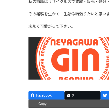
私の前職はリサイクル店で買取・販売・処分
:
その経験を生かて一生懸命頑張りたいと思い
末永く可愛がって下さい。
Facebook
X
Copy