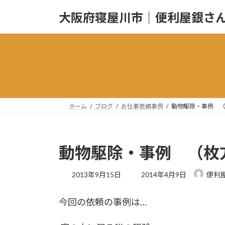
コ
ナ
大阪府寝屋川市｜便利屋銀さ
ン
ビ
テ
ゲ
ン
ー
ツ
シ
へ
ョ
ス
ン
キ
に
ッ
移
ホーム
ブログ
お仕事依頼事例
動物駆除・事例 
プ
動
動物駆除・事例 （枚
最
2013年9月15日
2014年4月9日
便利
終
更
今回の依頼の事例は…
新
日
時