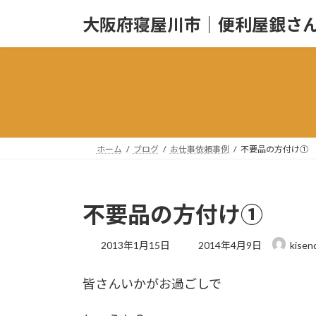
コ
ナ
大阪府寝屋川市｜便利屋銀さ
ン
ビ
テ
ゲ
ン
ー
ツ
シ
へ
ョ
ス
ン
キ
に
ッ
移
ホーム
ブログ
お仕事依頼事例
不要品の方付け①
プ
動
不要品の方付け①
最
2013年1月15日
2014年4月9日
kisen
終
更
皆さんいかがお過ごしで
新
日
時