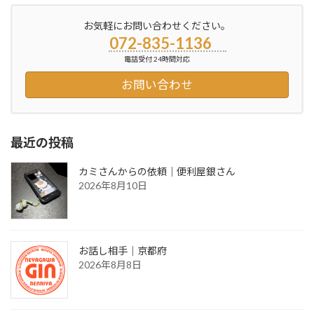
ペ
ペ
ペ
ー
ー
ー
の
お気軽にお問い合わせください。
ジ
ジ
ジ
ペ
072-835-1136
電話受付 24時間対応
ー
お問い合わせ
ジ
送
り
最近の投稿
カミさんからの依頼｜便利屋銀さん
2026年8月10日
お話し相手｜京都府
2026年8月8日