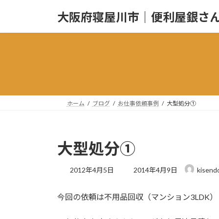
コ
ナ
大阪府寝屋川市｜便利屋銀さ
ン
ビ
テ
ゲ
ン
ー
ツ
シ
へ
ョ
ス
ン
キ
に
ッ
移
ホーム
ブログ
お仕事依頼事例
大型処分①
プ
動
大型処分①
最
2012年4月5日
2014年4月9日
kisend
終
更
今回の依頼は不用品回収（マンション3LDK）
新
日
時