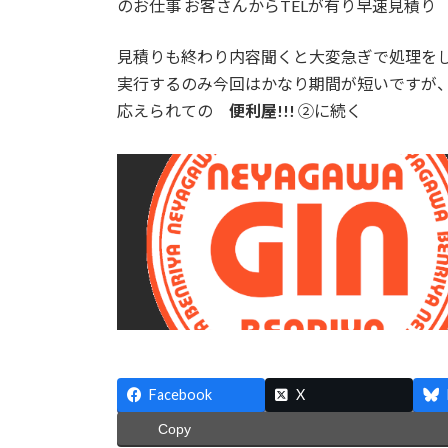
のお仕事 お客さんからTELが有り早速見積り
:
見積りも終わり内容聞くと大変急ぎで処理をし
実行するのみ今回はかなり期間が短いですが、お
応えられての
便利屋!!!
②に続く
Facebook
X
Copy